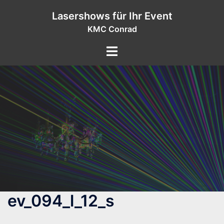
Zum
Lasershows für Ihr Event
Inhalt
KMC Conrad
springen
ev_094_l_12_s