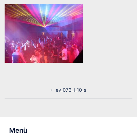
Beitragsnavigation
ev_073_l_10_s
Menü