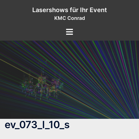
Zum
Lasershows für Ihr Event
Inhalt
KMC Conrad
springen
ev_073_l_10_s