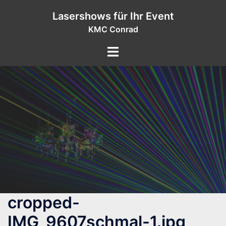
Zum
Lasershows für Ihr Event
Inhalt
KMC Conrad
springen
cropped-
IMG_9607schmal-1.jpg