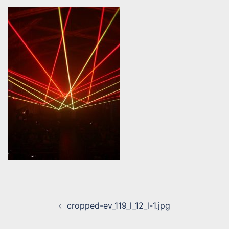
Beitragsnavigation
cropped-ev_119_l_12_l-1.jpg