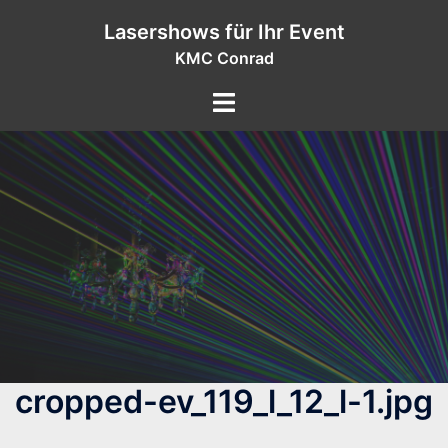
Zum
Lasershows für Ihr Event
Inhalt
KMC Conrad
springen
cropped-ev_119_l_12_l-1.jpg