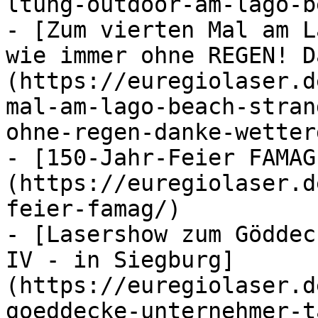
ltung-outdoor-am-lago-b
- [Zum vierten Mal am L
wie immer ohne REGEN! D
(https://euregiolaser.d
mal-am-lago-beach-stran
ohne-regen-danke-wetter
- [150-Jahr-Feier FAMAG
(https://euregiolaser.d
feier-famag/)

- [Lasershow zum Göddec
IV - in Siegburg]
(https://euregiolaser.d
goeddecke-unternehmer-t