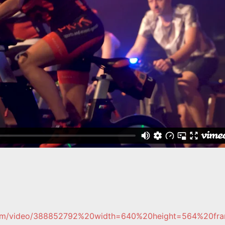
o.com/video/388852792%20width=640%20height=564%20fram