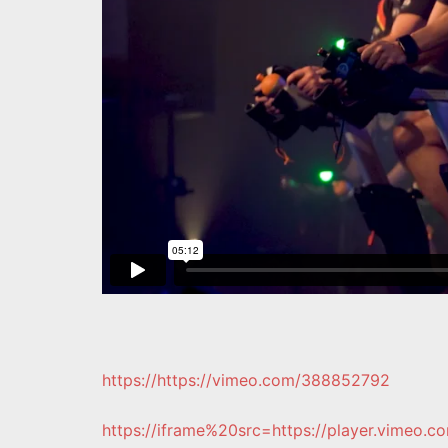
https://https://vimeo.com/388852792
https://iframe%20src=https://player.vime