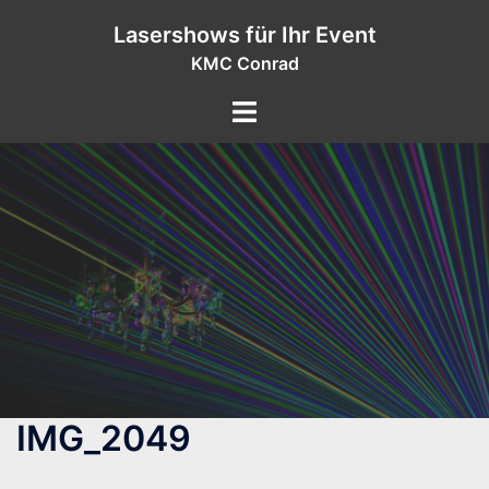
Zum
Lasershows für Ihr Event
Inhalt
KMC Conrad
springen
IMG_2049