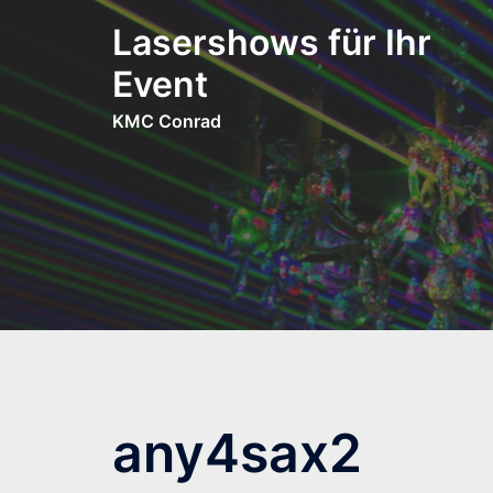
Zum
Lasershows für Ihr
Inhalt
springen
Event
KMC Conrad
any4sax2