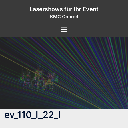
Zum
Lasershows für Ihr Event
Inhalt
KMC Conrad
springen
ev_110_l_22_l