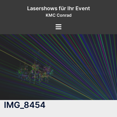
Zum
Lasershows für Ihr Event
Inhalt
KMC Conrad
springen
IMG_8454