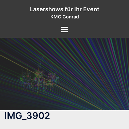
Zum
Lasershows für Ihr Event
Inhalt
KMC Conrad
springen
IMG_3902