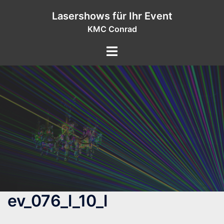
Zum
Lasershows für Ihr Event
Inhalt
KMC Conrad
springen
ev_076_l_10_l