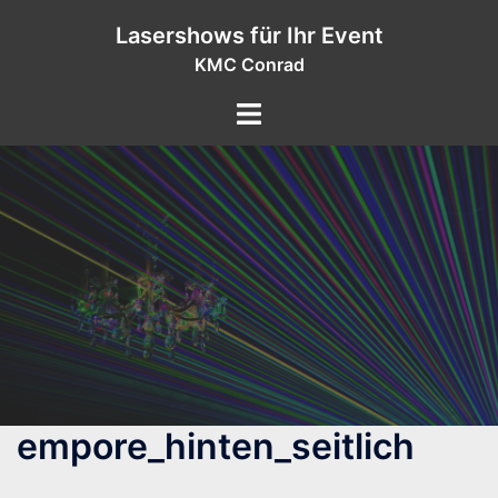
Zum
Lasershows für Ihr Event
Inhalt
KMC Conrad
springen
empore_hinten_seitlich